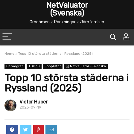
NetValuator
(Svenska)
Omdömen ⋆ Rankningar ⋆ Jämförelser
Home
»
Topp 10 största städerna i Ryssland (2025)
Demografi
TOP 10
Topplistor
龱 Netvaluator - Svenska
Topp 10 största städerna i
Ryssland (2025)
Victor Huber
2025-09-19