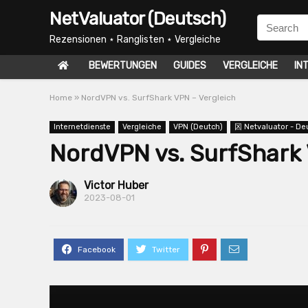
NetValuator (Deutsch)
Rezensionen ⋆ Ranglisten ⋆ Vergleiche
BEWERTUNGEN
GUIDES
VERGLEICHE
IN
Home
»
NordVPN vs. SurfShark VPN – Vergleich
Internetdienste
Vergleiche
VPN (Deutch)
龱 Netvaluator - De
NordVPN vs. SurfShark 
Victor Huber
2023-08-01