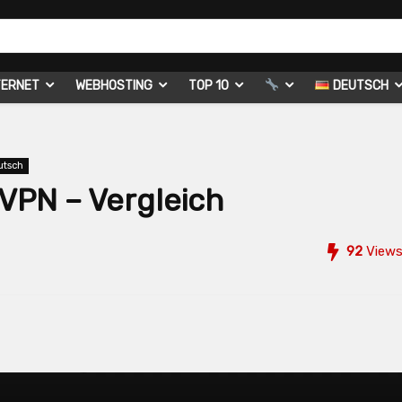
TERNET
WEBHOSTING
TOP 10
DEUTSCH
utsch
VPN – Vergleich
92
View