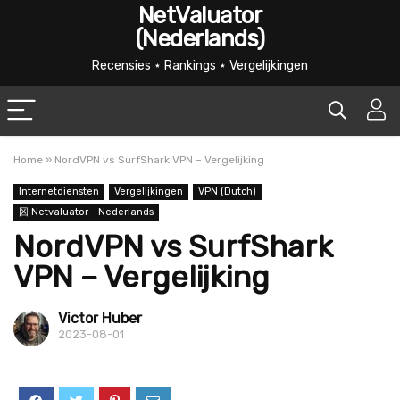
NetValuator
(Nederlands)
Recensies ⋆ Rankings ⋆ Vergelijkingen
Home
»
NordVPN vs SurfShark VPN – Vergelijking
Internetdiensten
Vergelijkingen
VPN (Dutch)
龱 Netvaluator - Nederlands
NordVPN vs SurfShark
VPN – Vergelijking
Victor Huber
2023-08-01