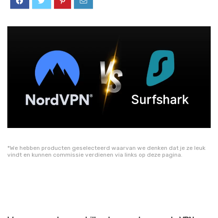
*We hebben producten geselecteerd waarvan we denken dat je ze leuk
vindt en kunnen commissie verdienen via links op deze pagina.