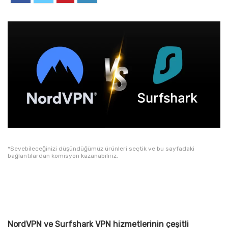
*Sevebileceğinizi düşündüğümüz ürünleri seçtik ve bu sayfadaki
bağlantılardan komisyon kazanabiliriz.
NordVPN ve Surfshark VPN hizmetlerinin çeşitli