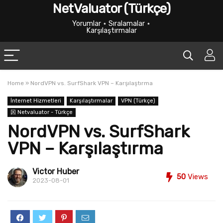
NetValuator (Türkçe)
Yorumlar ⋆ Sıralamalar ⋆
Karşılaştırmalar
Home
»
NordVPN vs. SurfShark VPN – Karşılaştırma
İnternet Hizmetleri
Karşılaştırmalar
VPN (Türkçe)
龱 Netvaluator - Türkçe
NordVPN vs. SurfShark
VPN – Karşılaştırma
Victor Huber
50
Views
2023-08-01