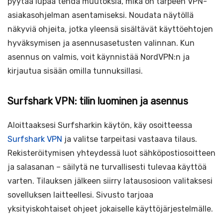
pyytää lupaa tehdä muutoksia, mikä on tarpeen VPN-
asiakasohjelman asentamiseksi. Noudata näytöllä
näkyviä ohjeita, jotka yleensä sisältävät käyttöehtojen
hyväksymisen ja asennusasetusten valinnan. Kun
asennus on valmis, voit käynnistää NordVPN:n ja
kirjautua sisään omilla tunnuksillasi.
Surfshark VPN: tilin luominen ja asennus
Aloittaaksesi Surfsharkin käytön, käy osoitteessa
Surfshark VPN
ja valitse tarpeitasi vastaava tilaus.
Rekisteröitymisen yhteydessä luot sähköpostiosoitteen
ja salasanan – säilytä ne turvallisesti tulevaa käyttöä
varten. Tilauksen jälkeen siirry latausosioon valitaksesi
sovelluksen laitteellesi. Sivusto tarjoaa
yksityiskohtaiset ohjeet jokaiselle käyttöjärjestelmälle.