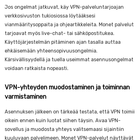
Jos ongelmat jatkuvat, käy VPN-palveluntarjoajan
verkkosivuston tukiosiossa löytääksesi
vianmääritysoppaita ja ohjeartikkeleita. Monet palvelut
tarjoavat myös live-chat- tai sähköpostitukea.
Käyttöjärjestelmän pitäminen ajan tasalla auttaa
ehkäisemään yhteensopivuusongelmia.
Kärsivällisyydellä ja tuella useimmat asennusongelmat
voidaan ratkaista nopeasti.
VPN-yhteyden muodostaminen ja toiminnan
varmistaminen
Asennuksen jälkeen on tärkeää testata, että VPN toimii
oikein ennen kuin luotat siihen täysin. Avaa VPN-
sovellus ja muodosta yhteys valitsemaasi sijaintiin
kuuluvaan palvelimeen. Monet VPN-palvelut näyttävät