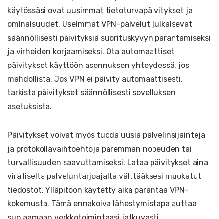
käytössäsi ovat uusimmat tietoturvapäivitykset ja
ominaisuudet. Useimmat VPN-palvelut julkaisevat
säännöllisesti päivityksiä suorituskyvyn parantamiseksi
ja virheiden korjaamiseksi. Ota automaattiset
päivitykset käyttöön asennuksen yhteydessä, jos
mahdollista. Jos VPN ei päivity automaattisesti,
tarkista päivitykset säännöllisesti sovelluksen
asetuksista.
Päivitykset voivat myös tuoda uusia palvelinsijainteja
ja protokollavaihtoehtoja paremman nopeuden tai
turvallisuuden saavuttamiseksi. Lataa päivitykset aina
viralliselta palveluntarjoajalta välttääksesi muokatut
tiedostot. Ylläpitoon käytetty aika parantaa VPN-
kokemusta. Tämä ennakoiva lähestymistapa auttaa
suojaamaan verkkotoimintaasi jatkuvasti.