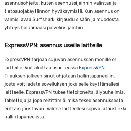
asennusohjeita, kuten asennussijainnin valintaa ja
tietosuojakäytännön hyväksymistä. Kun asennus on
valmis, avaa Surfshark, kirjaudu sisään ja muodosta
yhteys haluamaasi palvelinsijaintiin.
ExpressVPN: asennus useille laitteille
ExpressVPN tarjoaa sujuvan asennuksen monille eri
laitteille. Voit aloittaa osoitteessa
ExpressVPN
.
Tilauksen jälkeen sinut ohjataan hallintapaneeliin,
josta voit ladata sovelluksen jokaiselle käyttämällesi
laitteelle. ExpressVPN tukee tietokoneita, älypuhelimia,
tabletteja ja jopa reitittimiä, mikä tekee asennuksesta
erittäin joustavan. Valitse laitteellesi sopiva latauslinkki
hallintapaneelista.