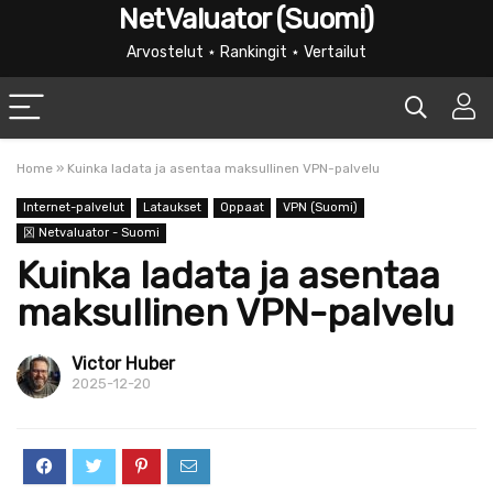
NetValuator (Suomi)
Arvostelut ⋆ Rankingit ⋆ Vertailut
Home
»
Kuinka ladata ja asentaa maksullinen VPN-palvelu
Internet-palvelut
Lataukset
Oppaat
VPN (Suomi)
龱 Netvaluator - Suomi
Kuinka ladata ja asentaa
maksullinen VPN-palvelu
Victor Huber
2025-12-20