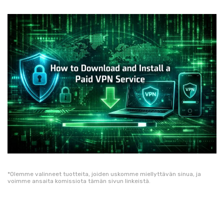
*Olemme valinneet tuotteita, joiden uskomme miellyttävän sinua, ja
voimme ansaita komissiota tämän sivun linkeistä.