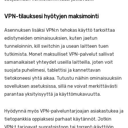
VPN-tilauksesi hyötyjen maksimointi
Asennuksen lisäksi VPN:n tehokas käyttö tarkoittaa
edistyneiden ominaisuuksien, kuten jaetun
tunneloinnin, kill switchin ja usean laitteen tuen
tutkimista. Monet maksulliset VPN-palvelut sallivat
samanaikaiset yhteydet useilla laitteilla, joten voit
suojata puhelimesi, tablettisi ja kannettavan
tietokoneesi yhtä aikaa. Tutustu näihin ominaisuuksiin
sovelluksen asetuksissa, sillä ne voivat merkittävästi
parantaa yksityisyyttä ja käyttömukavuutta.
Hyödynnä myös VPN-palveluntarjoajan asiakastukea ja
tietopankkia oppiaksesi parhaat käytännöt. Jotkin
VPN:t tarjoavat suoratoistoon tai torrent-käyttöön