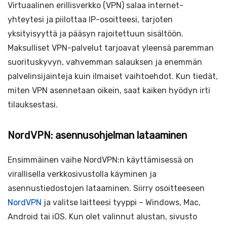
Virtuaalinen erillisverkko (VPN) salaa internet-
yhteytesi ja piilottaa IP-osoitteesi, tarjoten
yksityisyyttä ja pääsyn rajoitettuun sisältöön.
Maksulliset VPN-palvelut tarjoavat yleensä paremman
suorituskyvyn, vahvemman salauksen ja enemmän
palvelinsijainteja kuin ilmaiset vaihtoehdot. Kun tiedät,
miten VPN asennetaan oikein, saat kaiken hyödyn irti
tilauksestasi.
NordVPN: asennusohjelman lataaminen
Ensimmäinen vaihe NordVPN:n käyttämisessä on
virallisella verkkosivustolla käyminen ja
asennustiedostojen lataaminen. Siirry osoitteeseen
NordVPN
ja valitse laitteesi tyyppi – Windows, Mac,
Android tai iOS. Kun olet valinnut alustan, sivusto