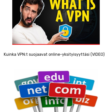
Kuinka VPN:t suojaavat online-yksityisyyttäsi (VIDEO)