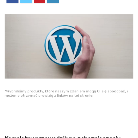
*Wybraliśmy produkty, które naszym zdaniem mogą Ci się spodobać, i
możemy otrzymać prowizję z linków na tej stronie.