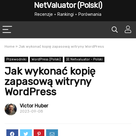
NetValuator (Polski)
Recenzje ⋆ Rankingi ⋆ Porównania
Home
»
Jak wykonać kopię zapasową witryny WordPress
Przewodniki
WordPress (Polski)
龱 Netvaluator - Polski
Jak wykonać kopię
zapasową witryny
WordPress
Victor Huber
2023-09-08