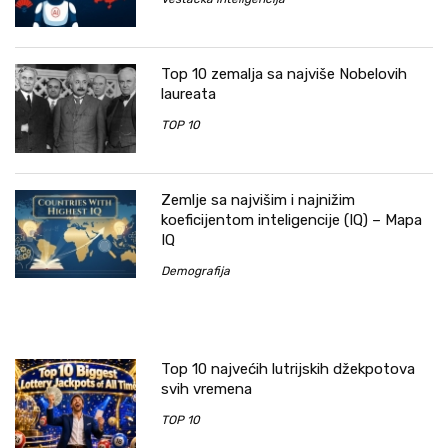
Top 10 zemalja sa najviše Nobelovih
laureata
TOP 10
Zemlje sa najvišim i najnižim
koeficijentom inteligencije (IQ) – Mapa
IQ
Demografija
Top 10 najvećih lutrijskih džekpotova
svih vremena
TOP 10