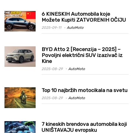
6 KINESKIH Automobila koje
Možete Kupiti ZATVORENIH OČIJU
2025-09-11
AutoMoto
BYD Atto 2 [Recenzija – 2025] –
Povoljni električni SUV izazivač iz
Kine
2025-08-29
AutoMoto
Top 10 najbržih motocikala na svetu
2025-08-29
AutoMoto
7 kineskih brendova automobila koji
UNIŠTAVAJU evropsku