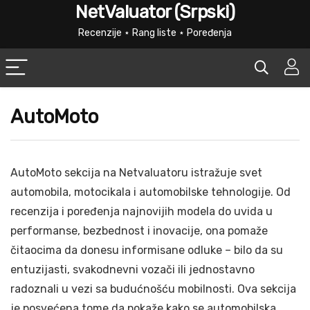
NetValuator (Srpski)
Recenzije ⋆ Rang liste ⋆ Poređenja
AutoMoto
AutoMoto sekcija na Netvaluatoru istražuje svet
automobila, motocikala i automobilske tehnologije. Od
recenzija i poređenja najnovijih modela do uvida u
performanse, bezbednost i inovacije, ona pomaže
čitaocima da donesu informisane odluke – bilo da su
entuzijasti, svakodnevni vozači ili jednostavno
radoznali u vezi sa budućnošću mobilnosti. Ova sekcija
je posvećena tome da pokaže kako se automobilska