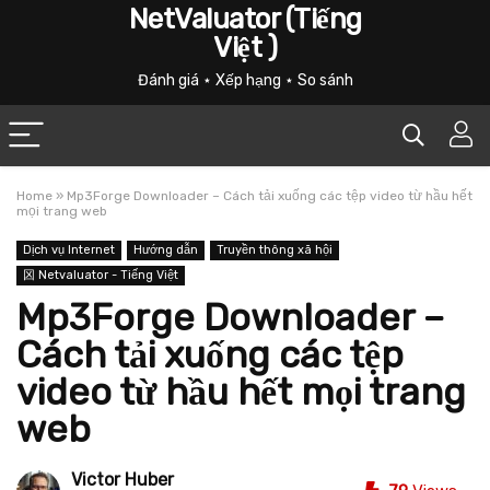
NetValuator (Tiếng
Việt )
Đánh giá ⋆ Xếp hạng ⋆ So sánh
Home
»
Mp3Forge Downloader – Cách tải xuống các tệp video từ hầu hết
mọi trang web
Dịch vụ Internet
Hướng dẫn
Truyền thông xã hội
龱 Netvaluator - Tiếng Việt
Mp3Forge Downloader –
Cách tải xuống các tệp
video từ hầu hết mọi trang
web
Victor Huber