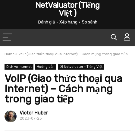
NetValuator (Tiếng
Việt )
Đánh giá ⋆ Xếp hạng ⋆ So sánh
Home
»
VoIP (Giao thức thoại qua Internet) – Cách mạng trong giao tiếp
Dịch vụ Internet
Hướng dẫn
龱 Netvaluator - Tiếng Việt
VoIP (Giao thức thoại qua
Internet) – Cách mạng
trong giao tiếp
Victor Huber
2023-07-25