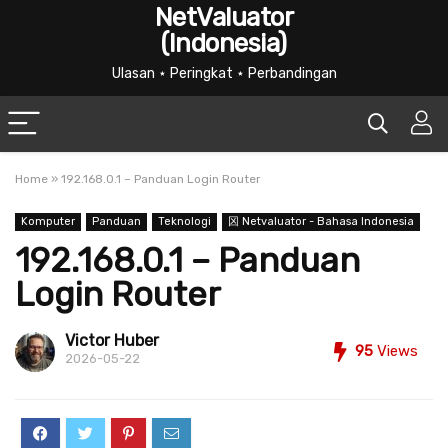
NetValuator
(Indonesia)
Ulasan ⋆ Peringkat ⋆ Perbandingan
Home
»
192.168.0.1 – Panduan Login Router
Komputer
Panduan
Teknologi
龱 Netvaluator - Bahasa Indonesia
192.168.0.1 – Panduan
Login Router
Victor Huber
95
Views
2026-05-22